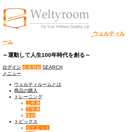
ウェルティル
ーム
～運動して人生100年時代を創る～
ログイン
会員登録
SEARCH
メニュー
ウェルティルームとは
商品の購入
トレーニング
上半身
下半身
体幹
トピックス
ダイエット