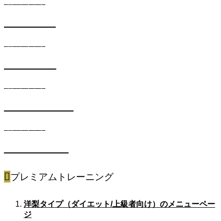
遺伝子キット
DIETコース
遺伝子キット
SKINコース
遺伝子キット
METABOコース
遺伝子キット
SPORTSコース
プレミアムトレーニング
洋梨タイプ（ダイエット/上級者向け）のメニューペー
ジ