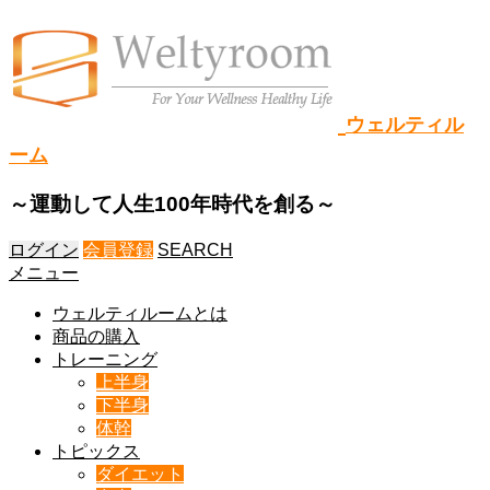
ウェルティル
ーム
～運動して人生100年時代を創る～
ログイン
会員登録
SEARCH
メニュー
ウェルティルームとは
商品の購入
トレーニング
上半身
下半身
体幹
トピックス
ダイエット