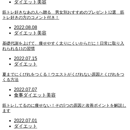
ダイエット
美容
筋トレ好きなあの人へ贈る 男女別おすすめのプレゼント12選 筋
トレ好きの方のコメント付き！
2022.08.08
ダイエット
美容
基礎代謝を上げて、痩せやすく太りにくいからだに！日常に取り入
れられる11の習慣
2022.07.15
ダイエット
夏までにくびれをつくる！ウエストがくびれない原因とくびれをつ
くる方法
2022.07.07
食事
ダイエット
美容
筋トレしてるのに痩せない！その5つの原因と改善ポイントを解説し
ます
2022.07.01
ダイエット