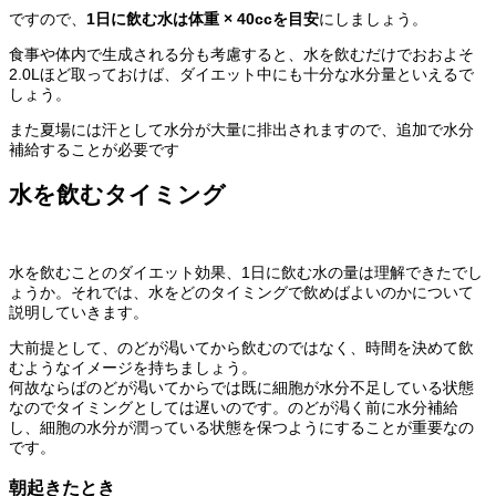
ですので、
1日に飲む水は体重 × 40ccを目安
にしましょう。
食事や体内で生成される分も考慮すると、水を飲むだけでおおよそ
2.0Lほど取っておけば、ダイエット中にも十分な水分量といえるで
しょう。
また夏場には汗として水分が大量に排出されますので、追加で水分
補給することが必要です
水を飲むタイミング
水を飲むことのダイエット効果、1日に飲む水の量は理解できたでし
ょうか。それでは、水をどのタイミングで飲めばよいのかについて
説明していきます。
大前提として、のどが渇いてから飲むのではなく、時間を決めて飲
むようなイメージを持ちましょう。
何故ならばのどが渇いてからでは既に細胞が水分不足している状態
なのでタイミングとしては遅いのです。のどが渇く前に水分補給
し、細胞の水分が潤っている状態を保つようにすることが重要なの
です。
朝起きたとき