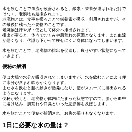
水を飲むことで血流が改善されると、酸素・栄養が運ばれるだけで
はなく、老廃物も運搬されます。
老廃物とは、食事を摂ることで栄養素が吸収・利用されますが、そ
の最後に残った不要物のことです。
老廃物は汗や尿・便として体外へ排出されます。
排出が滞ると、体内でむくみや肌荒れの原因となります。また血流
が悪くなり、代謝も下がって痩せにくい身体になってしまいます。
水を飲むことで、老廃物の排出を促進し、痩せやすい状態になって
いきます。
便秘の解消
便は大腸で水分が吸収されてしまいますが、水を飲むことにより便
に水分が含まれ軟らかくなります。
また水を飲むと腸の動きが活発になり、便がスムーズに排出される
ようになります。
便秘が続くと、老廃物が体内にたまった状態ですので。腸から血中
に溶け込み、肌荒れや口臭といった悪影響を及ぼします。
水を飲むことで便秘が解消され、お腹の張りもなくなります。
1日に必要な水の量は？