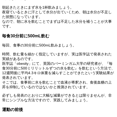
朝起きたときにまず水を1杯飲みましょう。
夜寝ているときに汗として水分が出ていくため、朝は水分が不足し
た状態になっています。
なので、朝に水を飲むことでまずは不足した水分を補うことが大事
です。
毎食30分前に500mL飲む
毎回、食事の30分前に500mL飲みましょう。
時間、飲む量を細かく指定していますが、実は医学誌で発表された
実績があるのです。
医学誌「obesity」にて、英国のバーミンガム大学の研究者が、『毎
食30分前に500ミリリットルずつの水を飲む』を飲むという方法で、
12週間後に平均4.3キロ体重を減らすことができたという実験結果が
発表されています。
そこでは、食事前に水を飲むことで血液が希釈され、食後血糖の上
昇を抑制しているのではないかと推測されています。
必ずしも発表のとおりに大幅な減量ができるとは限りませんが、非
常にシンプルな方法ですので、実践してみましょう。
運動の前後