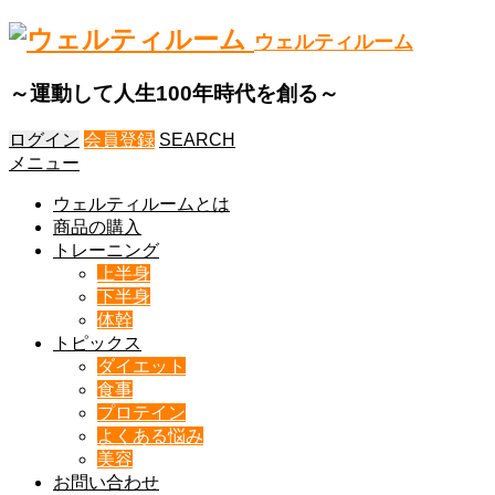
ウェルティルーム
～運動して人生100年時代を創る～
ログイン
会員登録
SEARCH
メニュー
ウェルティルームとは
商品の購入
トレーニング
上半身
下半身
体幹
トピックス
ダイエット
食事
プロテイン
よくある悩み
美容
お問い合わせ