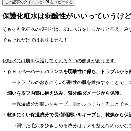
この記事のタイトルとURLをコピーする
保護化粧水は弱酸性がいいっていうけ
そもそも化粧水の役割とは、肌に水分をしっかりと与え、み
でもそれだけではありません！
化粧水には肌を保護してくれる３つの働きがあります
。
・
ｐＨ（ペーハー）バランスを弱酸性に保ち、トラブルから
⇒トラブルのおきにくい弱酸性の肌を維持することで、ニ
・
潤いを皮フ内部に抱え込み、紫外線ダメージから保護。
⇒保湿成分が潤いをキープ。肌がふっくらすることでさま
・
乾きにくい保湿成分で長時間潤いをキープし、乾燥から保
⇒開いた毛穴をひきしめる成分はキメを整えなめらかな