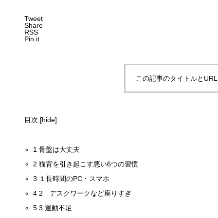
Tweet
Share
RSS
Pin it
この記事のタイトルとUR
目次
[
hide
]
1
骨盤は大丈夫
2
猫背を引き起こす悪い6つの習慣
3
１長時間のPC・スマホ
4
2 デスクワークなど座りすぎ
5
3 運動不足