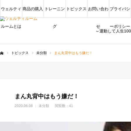
ウェルティ
商品の購入
トレーニン
トピックス
お問い合わ
プライバシ
ルームとは
グ
せ
ーポリシー
～運動して人生10
トピックス
未分類
まん丸背中はもう嫌だ！
ム
まん丸背中はもう嫌だ！
2020.06.08
未分類
閲覧数：41