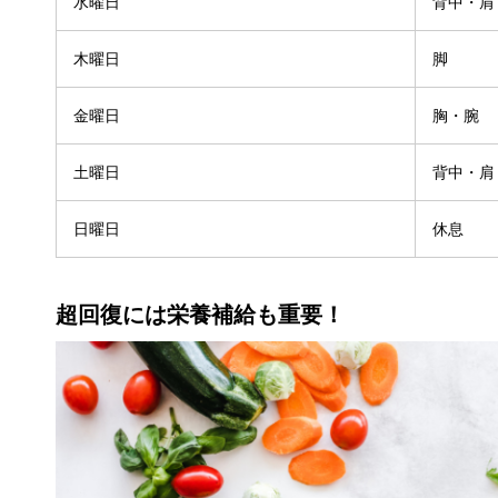
水曜日
背中・肩
木曜日
脚
金曜日
胸・腕
土曜日
背中・肩
日曜日
休息
超回復には栄養補給も重要！