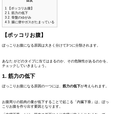
目次
1
【ポッコリお腹】
2
1. 筋力の低下
3
2. 骨盤のゆがみ
4
3. 腸に便やガスがたまっている
【ポッコリお腹】
ぽっこりお腹
になる
原因
は大きく分けて3つに分類されます。
あなた がどのタイプに当てはまるのか、その危険性があるのかを、
チェックしていきましょう。
1. 筋力の低下
ぽっこりお腹
になる
原因
の一つには、
筋力の低下
が考えられます。
お腹周りの筋肉の量が低下することで起こる「内臓下垂」は、
ぽっ
こりお腹
を作り出す要因となります。