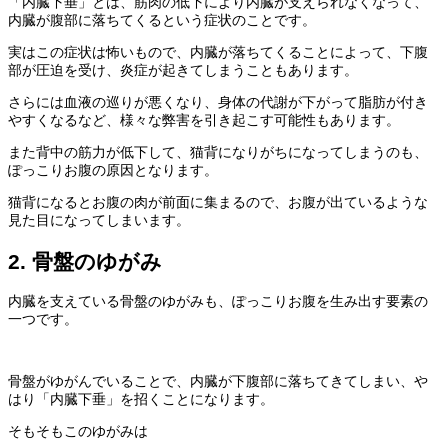
「内臓下垂」とは、筋肉の低下により内臓が支えられなくなって、
内臓が腹部に落ちてくるという症状のことです。
実はこの症状は怖いもので、内臓が落ちてくることによって、下腹
部が圧迫を受け、炎症が起きてしまうこともあります。
さらには血液の巡りが悪くなり、身体の代謝が下がって脂肪が付き
やすくなるなど、様々な弊害を引き起こす可能性もあります。
また背中の筋力が低下して、猫背になりがちになってしまうのも、
ぽっこりお腹
の
原因
となります。
猫背になるとお腹の肉が前面に集まるので、お腹が出ているような
見た目になってしまいます。
2. 骨盤のゆがみ
内臓を支えている骨盤のゆがみも、
ぽっこりお腹
を生み出す要素の
一つです。
骨盤がゆがんでいることで、内臓が下腹部に落ちてきてしまい、や
はり「内臓下垂」を招くことになります。
そもそもこのゆがみは