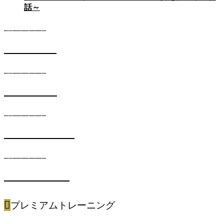
話～
遺伝子キット
DIETコース
遺伝子キット
SKINコース
遺伝子キット
METABOコース
遺伝子キット
SPORTSコース
プレミアムトレーニング