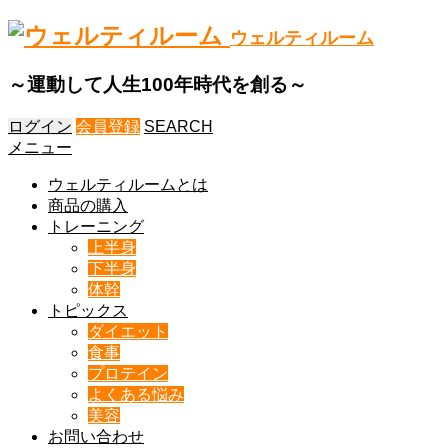
ウェルティルーム
～運動して人生100年時代を創る～
ログイン
会員登録
SEARCH
メニュー
ウェルティルームとは
商品の購入
トレーニング
上半身
下半身
体幹
トピックス
ダイエット
食事
プロテイン
よくある悩み
美容
お問い合わせ