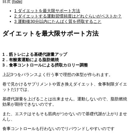
目次
[
hide
]
1
ダイエットを最大限サポート方法
2
ダイエットする運動習慣頻度はどれぐらいがベストか？
3
運動後30分以内にたんぱく質を摂取すること
ダイエットを最大限サポート方法
1．筋トレによる基礎代謝量アップ
2．有酸素運動による脂肪燃焼
3．食事コントロールによる摂取カロリー調整
上記3つをバランスよく行う事で理想の体型が作られます。
巷で見かけるサプリメントや置き換え
ダイエット
、食事制限
ダイエ
ット
だけでは、
基礎代謝量を上げることは出来ません。運動しないので、脂肪燃焼
効果
が期待できないのです。
また、エステはそもそも筋肉がつかないので基礎代謝が上がりませ
んし、
食事コントロールも行わないのでリバウンドしやすいのです