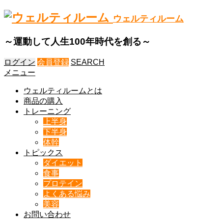
ウェルティルーム
～運動して人生100年時代を創る～
ログイン
会員登録
SEARCH
メニュー
ウェルティルームとは
商品の購入
トレーニング
上半身
下半身
体幹
トピックス
ダイエット
食事
プロテイン
よくある悩み
美容
お問い合わせ