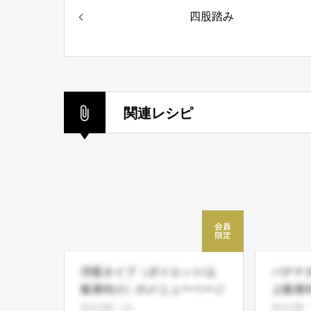
四股踏み
関連レシピ
洋梨タイプ（ダイエット/上
バナナ
級者向け）のメニューページ
上級者
ジ
再生回数：29
再生回数：