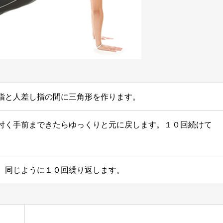
指と人差し指の間に三角形を作ります。
付く手前まできたらゆっくりと元に戻します。１０回続けて
、同じように１０回繰り返します。