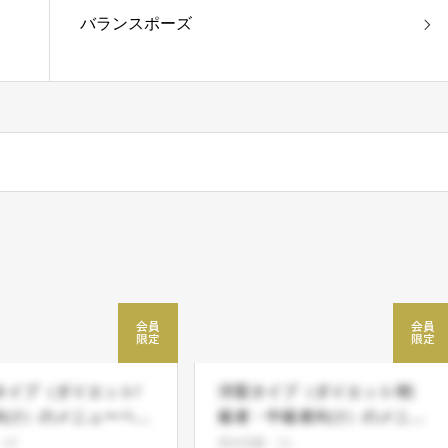
バランスポーズ
タイプ（ダイエット/
洋梨タイプ（ダイエット/初
向け）のメニューペー
級者・中級者向け）のメニュ
ーページ
14
再生回数：11