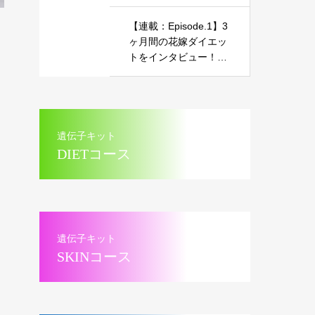
ー！～美しいマーメイ
ドドレス姿を披露した
【連載：Episode.1】3
お話～
ヶ月間の花嫁ダイエッ
トをインタビュー！～
美しいマーメイドドレ
ス姿を披露したお話～
遺伝子キット
DIETコース
遺伝子キット
SKINコース