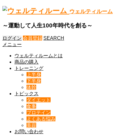
ウェルティルーム
～運動して人生100年時代を創る～
ログイン
会員登録
SEARCH
メニュー
ウェルティルームとは
商品の購入
トレーニング
上半身
下半身
体幹
トピックス
ダイエット
食事
プロテイン
よくある悩み
美容
お問い合わせ