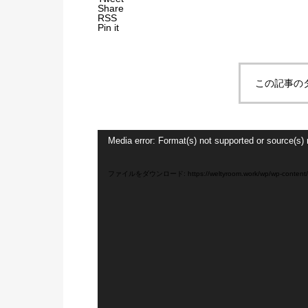
Share
RSS
Pin it
この記事の
動
Media error: Format(s) not supported or source(s) 
画
プ
レ
ファイルをダウンロード: https://weltyroom.work/wp/wp-content/u
ー
ヤ
ー