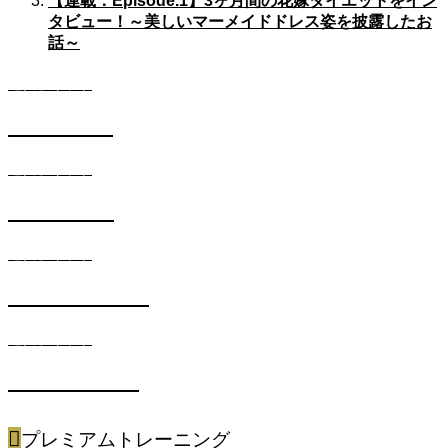
【連載：Episode.1】3ヶ月間の花嫁ダイエットをイン
タビュー！～美しいマーメイドドレス姿を披露したお
話～
遺伝子キット
DIETコース
遺伝子キット
SKINコース
遺伝子キット
METABOコース
遺伝子キット
SPORTSコース
プレミアムトレーニング