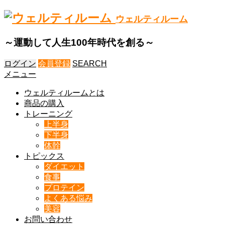
ウェルティルーム
～運動して人生100年時代を創る～
ログイン
会員登録
SEARCH
メニュー
ウェルティルームとは
商品の購入
トレーニング
上半身
下半身
体幹
トピックス
ダイエット
食事
プロテイン
よくある悩み
美容
お問い合わせ