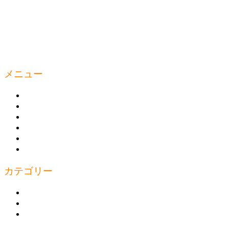
メニュー
ウェルティルームとは
商品の購入
トレーニング
トピックス
お問い合わせ
プライバシーポリシー
カテゴリー
上半身
下半身
体幹