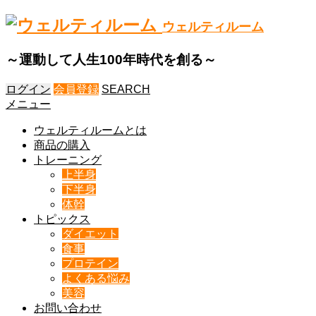
ウェルティルーム
～運動して人生100年時代を創る～
ログイン
会員登録
SEARCH
メニュー
ウェルティルームとは
商品の購入
トレーニング
上半身
下半身
体幹
トピックス
ダイエット
食事
プロテイン
よくある悩み
美容
お問い合わせ