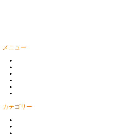
メニュー
ウェルティルームとは
商品の購入
トレーニング
トピックス
お問い合わせ
プライバシーポリシー
カテゴリー
上半身
下半身
体幹