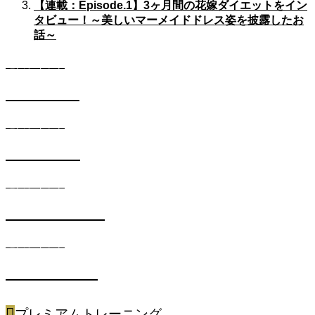
【連載：Episode.1】3ヶ月間の花嫁ダイエットをイン
タビュー！～美しいマーメイドドレス姿を披露したお
話～
遺伝子キット
DIETコース
遺伝子キット
SKINコース
遺伝子キット
METABOコース
遺伝子キット
SPORTSコース
プレミアムトレーニング