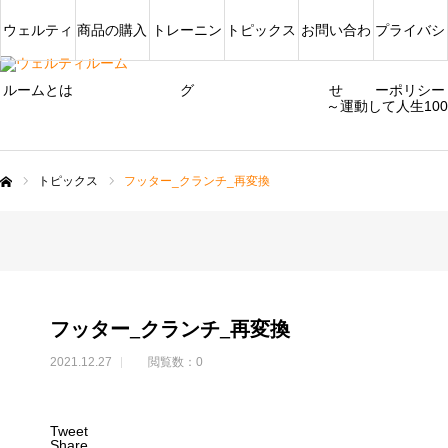
ウェルティ
商品の購入
トレーニン
トピックス
お問い合わ
プライバシ
ルームとは
グ
せ
ーポリシー
～運動して人生10
トピックス
フッター_クランチ_再変換
ム
フッター_クランチ_再変換
2021.12.27
閲覧数：0
Tweet
Share