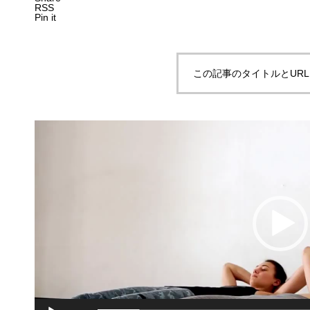
RSS
Pin it
この記事のタイトルとUR
動
画
プ
レ
ー
ヤ
ー