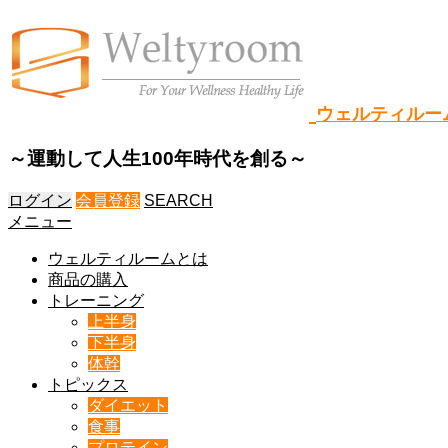
ウェルティルー
～運動して人生100年時代を創る～
ログイン
会員登録
SEARCH
メニュー
ウェルティルームとは
商品の購入
トレーニング
上半身
下半身
体幹
トピックス
ダイエット
食事
プロテイン