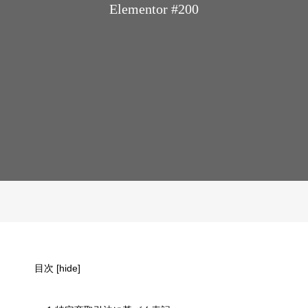
Elementor #200
目次
[
hide
]