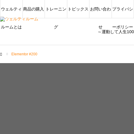
ウェルティ
商品の購入
トレーニン
トピックス
お問い合わ
プライバシ
ルームとは
グ
せ
ーポリシー
～運動して人生10
Elementor #200
ム